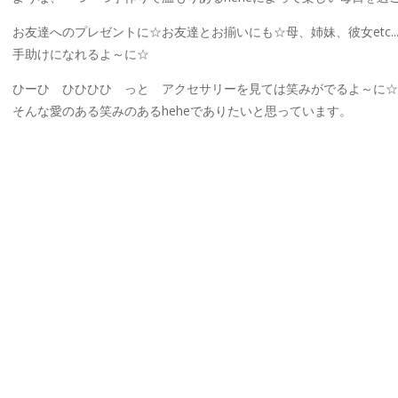
お友達へのプレゼントに☆お友達とお揃いにも☆母、姉妹、彼女etc.
手助けになれるよ～に☆
ひーひ ひひひひ っと アクセサリーを見ては笑みがでるよ～に☆
そんな愛のある笑みのあるheheでありたいと思っています。