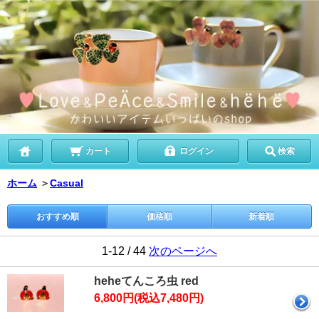
カート
ログイン
検索
ホーム
＞
Casual
おすすめ順
価格順
新着順
1-12 / 44
次のページへ
heheてんころ虫 red
6,800円(税込7,480円)