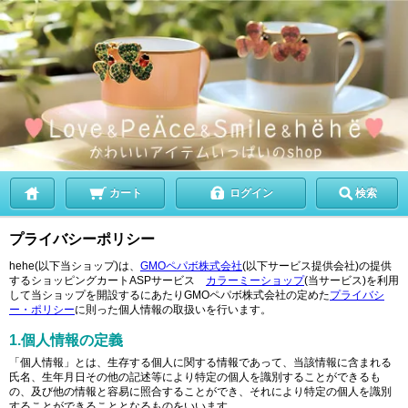
カート
ログイン
検索
プライバシーポリシー
hehe(以下当ショップ)は、
GMOペパボ株式会社
(以下サービス提供会社)の提供
するショッピングカートASPサービス
カラーミーショップ
(当サービス)を利用
して当ショップを開設するにあたりGMOペパボ株式会社の定めた
プライバシ
ー・ポリシー
に則った個人情報の取扱いを行います。
1.個人情報の定義
「個人情報」とは、生存する個人に関する情報であって、当該情報に含まれる
氏名、生年月日その他の記述等により特定の個人を識別することができるも
の、及び他の情報と容易に照合することができ、それにより特定の個人を識別
することができることとなるものをいいます。