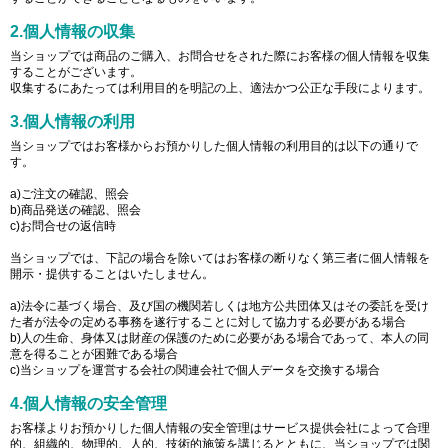
2.個人情報の収集
当ショップでは商品のご購入、お問合せをされた際にお客様の個人情報を収集
することがございます。
収集するにあたっては利用目的を明記の上、適法かつ公正な手段によります。
3.個人情報の利用
当ショップではお客様からお預かりした個人情報の利用目的は以下の通りで
す。
a)ご注文の確認、照会
b)商品発送の確認、照会
c)お問合せの返信時
当ショップでは、下記の場合を除いてはお客様の断りなく第三者に個人情報を
開示・提供することはいたしません。
a)法令に基づく場合、及び国の機関若しくは地方公共団体又はその委託を受け
た者が法令の定める事務を遂行することに対して協力する必要がある場合
b)人の生命、身体又は財産の保護のために必要がある場合であって、本人の同
意を得ることが困難である場合
c)当ショップを運営する会社の関連会社で個人データを交換する場合
4.個人情報の安全管理
お客様よりお預かりした個人情報の安全管理はサービス提供会社によって合理
的、組織的、物理的、人的、技術的施策を講じるとともに、当ショップでは関