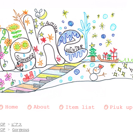
TOP
>
ピアス
TOP
>
Gorgeous