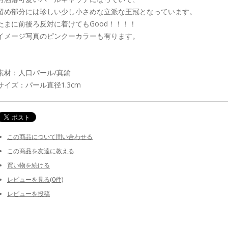
留め部分には珍しい少し小さめな立派な王冠となっています。
たまに前後ろ反対に着けてもGood！！！！
イメージ写真のピンクーカラーも有ります。
素材：人口パール/真鍮
サイズ：パール直径1.3cm
この商品について問い合わせる
この商品を友達に教える
買い物を続ける
レビューを見る(0件)
レビューを投稿