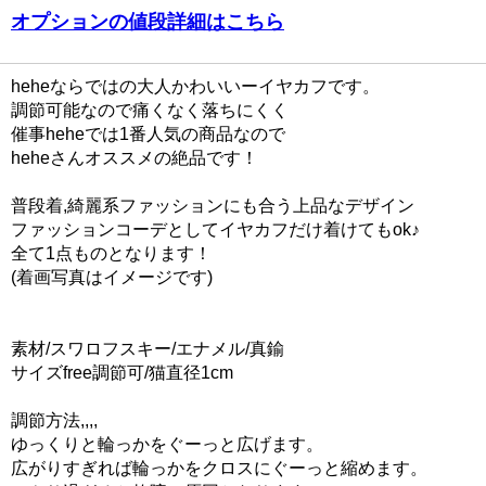
オプションの値段詳細はこちら
heheならではの大人かわいいーイヤカフです。
調節可能なので痛くなく落ちにくく
催事heheでは1番人気の商品なので
heheさんオススメの絶品です！
普段着,綺麗系ファッションにも合う上品なデザイン
ファッションコーデとしてイヤカフだけ着けてもok♪
全て1点ものとなります！
(着画写真はイメージです)
素材/スワロフスキー/エナメル/真鍮
サイズfree調節可/猫直径1cm
調節方法,,,,
ゆっくりと輪っかをぐーっと広げます。
広がりすぎれば輪っかをクロスにぐーっと縮めます。