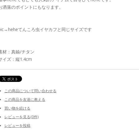
お洒落のポイントにもなります。
pic→heheてんころ虫イヤカフと同じサイズです
素材：真鍮/チタン
サイズ：縦1.4cm
この商品について問い合わせる
この商品を友達に教える
買い物を続ける
レビューを見る(0件)
レビューを投稿