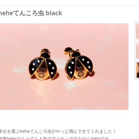
heheてんころ虫 black
幸せを運ぶheheてんころ虫がやっと飛んできてくれました！
催事heheでもとても人気のアイテムで目をひくheheです。