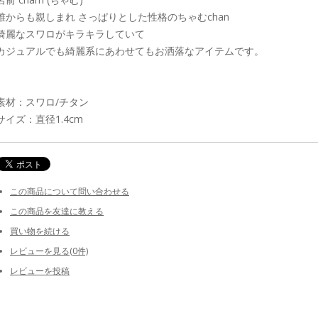
誰からも親しまれ さっぱりとした性格のちゃむchan
綺麗なスワロがキラキラしていて
カジュアルでも綺麗系にあわせてもお洒落なアイテムです。
素材：スワロ/チタン
サイズ：直径1.4cm
この商品について問い合わせる
この商品を友達に教える
買い物を続ける
レビューを見る(0件)
レビューを投稿