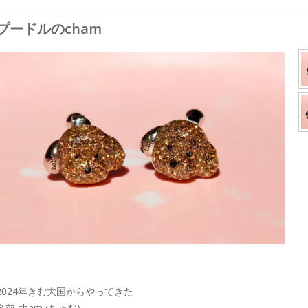
プードルのcham
2024年きむ大国からやってきた
名前 cham (ちゃむ)