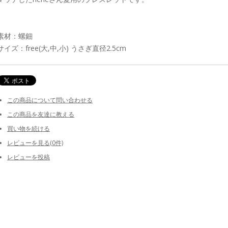
素材：螺鈿
サイズ：free(大,中,小) うさぎ直径2.5cm
この商品について問い合わせる
この商品を友達に教える
買い物を続ける
レビューを見る(0件)
レビューを投稿