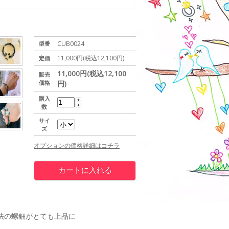
型番
CUB0024
11,000円(税込12,100円)
定価
11,000円(税込12,100
販売
価格
円)
購入
数
サイ
ズ
オプションの価格詳細はコチラ
法の螺鈿がとても上品に