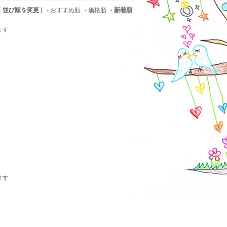
[ 並び順を変更 ]
-
おすすめ順
-
価格順
-
新着順
ます
ます